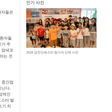
인기 사진
 환자들은
 환자들
포가 주
세 암세포
2026 금천인페스타 참가자 단체 사진
자라는 것
한 중간엽
지닌다.
항암제인
포스터 발
조기 치