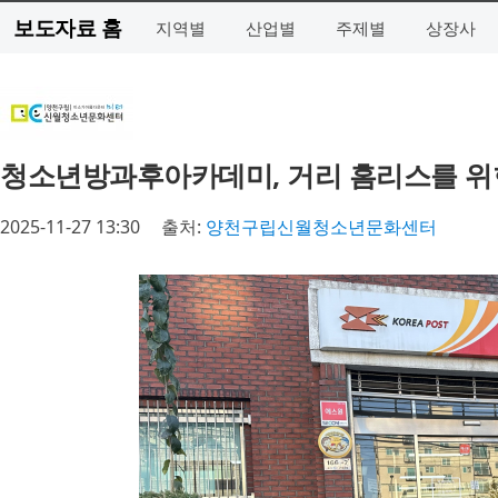
보도자료 홈
지역별
산업별
주제별
상장사
청소년방과후아카데미, 거리 홈리스를 위
2025-11-27 13:30
출처:
양천구립신월청소년문화센터