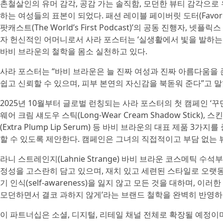
촌철살인의 유머 감각, 공감 가는 솔직함, 모던한 뷰티 감각으로
하는 여성들의 표본이 되었다. 패션 레이블 페이버릿 도터(Favorit
팟캐스트(The World’s First Podcast)’의 공동 진행자, 넷플
자 헌신적인 어머니로서 사라 포스터는 ‘실생활에서 빛을 발하는 진정한 아름다
바비 브라운의 철학을 몸소 실천하고 있다.
사라 포스터는 “바비 브라운은 늘 진짜 여성과 진짜 아름다움을 
쉽고 신뢰할 수 있으며, 피부 본연의 자신감을 북돋워 준다”고 말
2025년 10월부터 글로벌 런칭되는 사라 포스터의 첫 캠페인 ‘꾸민 듯 안
웨어 크림 섀도우 스틱(Long-Wear Cream Shadow Stick), 스킨
(Extra Plump Lip Serum) 등 바비 브라운의 대표 제품
할 수 있도록 제안한다. 캠페인은 그녀의 직접적이고 부담 없는 
라니 스트레인지(Lahnie Strange) 바비 브라운 코스메틱 
정성을 고스란히 담고 있으며, 재치 있고 세련된 스타일로 오랫동
기 인식(self-awareness)을 잃지 않고 모든 것을 대하며, 
모던하면서 결코 과하지 않게’라는 브랜드 철학을 완벽히 반영하
이 파트너십은 소셜, 디지털, 리테일 채널 전체로 확장될 예정이