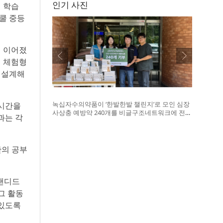
인기 사진
의 학습
쿨 중등
이 이어졌
해 체험형
 설계해
녹십자수의약품이 ‘한발한발 챌린지’로 모인 심장
 시간을
사상충 예방약 240개를 비글구조네트워크에 전달
과는 각
했다. 왼쪽부터 비글구조네트워크 김세현 대표,
캠페인을 기획한 차율하 학생, 녹십자수의약품 이
범석 팀장, 청주 수동물병원 전귀호 원장
만의 공부
블랜디드
그 활동
 있도록