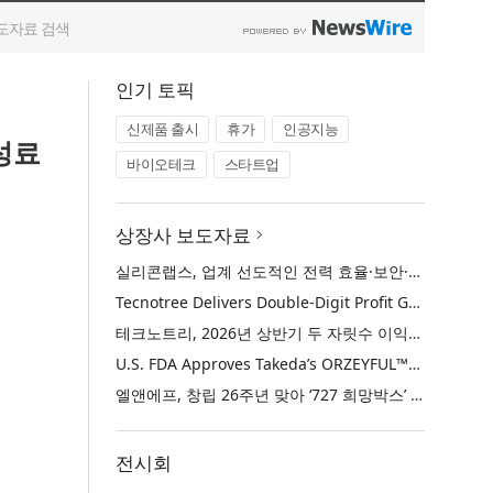
인기 토픽
신제품 출시
휴가
인공지능
성료
바이오테크
스타트업
상장사 보도자료
실리콘랩스, 업계 선도적인 전력 효율·보안·통합성을 갖춘 초저전력 블루투스 LE SoC ‘BG2B’ 공개
Tecnotree Delivers Double-Digit Profit Growth and Accelerated Deployment Momentum in H1 2026
테크노트리, 2026년 상반기 두 자릿수 이익 성장 및 글로벌 구축 가속화
U.S. FDA Approves Takeda’s ORZEYFUL™ (oveporexton), the First and Only Medicine to Treat the Underlying Cause of Narcolepsy Type 1
엘앤에프, 창립 26주년 맞아 ‘727 희망박스’ 나눔 캠페인 진행… 임직원과 함께 대구 지역사회 상생 실천
전시회