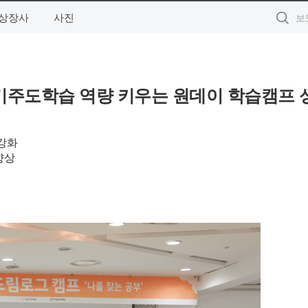
상장사
사진
기주도학습 역량 키우는 원데이 학습캠프 
강화
향상