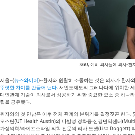
SGU, 예비 의사들에 의사-환
서울--(
뉴스와이어
)--환자와 원활히 소통하는 것은 의사가 환자
뚜렷한 차이를 만들어 낸다
. 서인도제도의 그레나다에 위치한 세인트조
대인관계 기술이 의사로서 성공하기 위한 중요한 요소 중 하나
팁을 공유했다.
환자와의 첫 만남은 이후 전체 관계의 분위기를 결정짓곤 한다. 몇
오스틴(UT Health Austin)의 다발성 경화증·신경면역센터(Multiple
가정의학/라이프스타일 의학 전문의 리사 도젯(Lisa Doggett