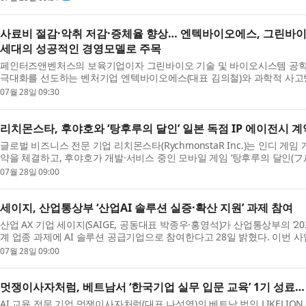
사료비 절감·악취 저감·증체율 향상… 엔텍바이오에스, 그린바이
세대의 성공적인 경영모델로 주목
페인터즈앤벤처스의 보육기업이자 그린바이오 기술 및 바이오시스템 공학
극대화를 선도하는 벤처기업 엔텍바이오에스(대표 김의철)와 과학적 사고방
07월 28일 09:30
리치몬스타, 후야호와 ‘탕후루의 달인’ 일본 독점 IP 에이전시 계
글로벌 비즈니스 전문 기업 리치몬스타(RychmonstaR Inc.)는 인디 게임 개
약을 체결하고, 후야호가 개발·서비스 중인 모바일 게임 ‘탕후루의 달인(フルー
07월 28일 09:00
세이지, 산업통상부 ‘산업AI 솔루션 실증·확산 지원’ 과제 참여
산업 AX 기업 세이지(SAIGE, 공동대표 박종우·홍영석)가 산업통상부의 ‘2
계 업종 과제에 AI 솔루션 공급기업으로 참여한다고 28일 밝혔다. 이번 사
07월 28일 09:00
멋쟁이사자처럼, 베트남서 ‘한국기업 실무 입문 교육’ 1기 성료… 
AI 교육 전문 기업 멋쟁이사자처럼(대표 나성영)의 베트남 법인 LIKELIO