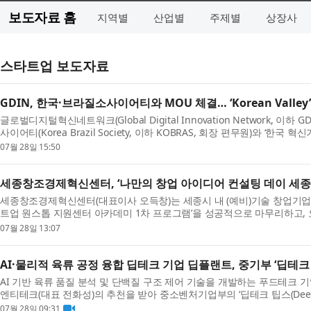
보도자료 홈
지역별
산업별
주제별
상장사
스타트업 보도자료
GDIN, 한국·브라질소사이어티와 MOU 체결… ‘Korean Valle
글로벌디지털혁신네트워크(Global Digital Innovation Network, 이
사이어티(Korea Brazil Society, 이하 KOBRAS, 회장 편무원)와 ‘한국 
07월 28일 15:50
세종창조경제혁신센터, ‘나만의 창업 아이디어 컨설팅 데이 세종’ 
세종창조경제혁신센터(대표이사 오득창)는 세종시 내 (예비)기술 창업기업의 
트업 원스톱 지원센터 아카데미 1차 프로그램’을 성공적으로 마무리하고, 오는 
07월 28일 13:07
AI·물리적 육류 공정 융합 딥테크 기업 딥플랜트, 중기부 ‘딥테크
AI 기반 육류 품질 분석 및 단백질 구조 제어 기술을 개발하는 푸드테크 기업
엔티테크(대표 전화성)의 추천을 받아 중소벤처기업부의 ‘딥테크 팁스(Deep-Tech
07월 28일 09:31