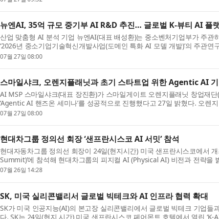
뉴엔AI, 35억 규모 중기부 AI R&D 추진… 글로벌 K-뷰티 AI 
산업 맞춤형 AI 분석 기업 뉴엔AI(대표 배성환)는 중소벤처기업부가 주관
‘2026년 중소기업기술혁신개발사업(도메인 특화 AI 모델 개발)’의 주관연
07월 27일 08:00
스마일샤크, 오렌지플래닛과 초기 스타트업 위한 Agentic AI 
AI MSP 스마일샤크(대표 장진환)가 스마일게이트 오렌지플래닛 창업재단
‘Agentic AI 핸즈온 세미나’를 성공적으로 진행했다고 27일 밝혔다. 오렌
07월 27일 08:00
현대차그룹 정의선 회장 ‘샌프란시스코 AI 서밋’ 참석
현대자동차그룹 정의선 회장이 24일(현지시간) 미국 샌프란시스코에서 개최된 ‘샌
Summit)’에 참석해 현대차그룹의 피지컬 AI (Physical AI) 비전과 전략을
07월 26일 14:28
SK, 미국 실리콘밸리서 글로벌 빅테크와 AI 인프라 협력 확대
SK가 미국 인공지능(AI)의 본고장 실리콘밸리에서 글로벌 빅테크 기업들과
다. SK는 24일(현지 시간) 미국 샌프란시스코 페어몬트 호텔에서 열린 ‘K-AI 