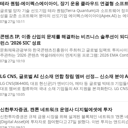
테라 퀀텀-에이펙스에이아이, 장기 운용 클라우드 연결형 소프
글로벌 양자 기술 선도기업 테라 퀀텀(Terra Quantum)과 소프트웨어 
성을 갖춘 소프트웨어 분야의 선도기업 에이펙스에이아이(Apex.AI) 는 에
07월 27일 10:11
콘텐츠 IP, 이종 산업의 문제를 해결하는 비즈니스 솔루션이 되
런스 ‘2026 SIC’ 성료
문화체육관광부와 한국콘텐츠진흥원이 주최하고 글로벌 임팩트 투자사이자
주관하는 ‘2026 콘텐츠 액셀러레이터 연계지원 프로그램: 2026 EMA Conten
07월 27일 10:10
LG CNS, 글로벌 AI 신소재 연합 창립 멤버 선정… 신소재 분야 
LG CNS(064400, 대표 현신균)가 엔비디아, 메타 등 글로벌 빅테크 기업
대표 멤버로 합류하며 국내 소재 기업들의 AX 지원을 본격화한다. LG CNS는
07월 27일 10:05
신한투자증권, 캔톤 네트워크 운영사 디지털에셋에 투자
신한투자증권은 규제 금융 시장을 위해 설계된 블록체인 네트워크 ‘캔톤 네트워크
(Digital Asset)에 투자자로 참여했다고 27일 밝혔다. 이번 투자는 앤드리슨 호
07월 27일 09:52