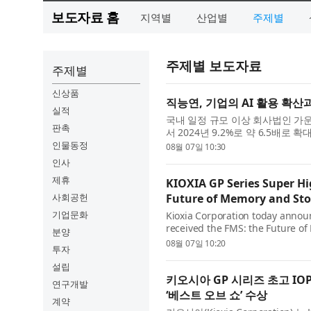
보도자료 홈
지역별
산업별
주제별
주제별 보도자료
주제별
신상품
직능연, 기업의 AI 활용 확산
실적
국내 일정 규모 이상 회사법인 가운데
판촉
서 2024년 9.2%로 약 6.5배로
규모와 산업에 따른 격차가 뚜렷하.
인물동정
08월 07일 10:30
인사
제휴
KIOXIA GP Series Super Hi
사회공헌
Future of Memory and Sto
기업문화
Kioxia Corporation today annou
received the FMS: the Future of
분양
‘Specialized Storage’ category. T
08월 07일 10:20
투자
설립
키오시아 GP 시리즈 초고 IOPS
연구개발
‘베스트 오브 쇼’ 수상
계약