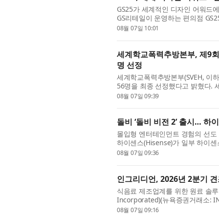
GS25가 세계적인 디자인 어워드
GS리테일이 운영하는 편의점 GS25는 ‘
브랜드&커뮤니케이션 부문에서 본상
08월 07일 10:01
세계학교폭력추방본부, 제9회 
명 선정
세계학교폭력추방본부(SVEH, 이
56명을 최종 선정했다고 밝혔다. 세계청년
Leaders, 총재 이산하(李山河)) 부설
08월 07일 09:39
돌비 ‘돌비 비전 2’ 출시… 하
몰입형 엔터테인먼트 경험의 선도 기업 
하이센스(Hisense)가 일부 하이센스 
펌웨어 업데이트를 통해 더 많...
08월 07일 09:36
인그리디언, 2026년 2분기 
식음료 제조업계를 위한 원료 솔루션
Incorporated)(뉴욕증권거래소:
사장, 최고경영자(CEO)인 짐 잘리(Jim 
08월 07일 09:16