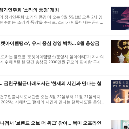
기연주회 ‘소리의 풍경’ 개최
정기연주회 ‘소리의 풍경’​이 오는 9월 5일(토) 오후 2시 영
주회는 ‘소리의 풍경’​을 주제로, 소리가 만들어내는 공간과
로켓아이템땡스’, 유저 중심 경영 박차… 8월 총상금
선도하는 플랫폼 ‘로켓아이템땡스(운영사 알아이티)’가 자사의
 위해 8월 한 달간 총상금 2000만원 규모의 ‘판매왕·구매왕
… 금천구립금나래도서관 ‘현재의 시간과 만나는 철
천구립금나래도서관은 오는 8월 22일부터 11월 21일까지
2026년 지혜학교 ‘현재의 시간과 만나는 철학지도’를 운영한
.
나점서 ‘브랜드 오브 더 위크’ 참여… 북미 오프라인