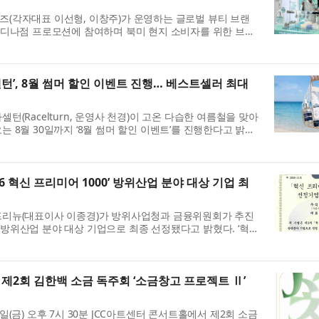
즈(각자대표 이선형, 이창주)가 운영하는 글로벌 뷰티 브랜
패서디나점 프로모션에 참여하며 북미 현지 소비자를 위한 브랜
..
턴’, 8월 썸머 할인 이벤트 진행… 베스트셀러 최대
턴(Racelturn, 운영사 천경)이 고온 다습한 여름철을 맞아
는 8월 30일까지 ‘8월 썸머 할인 이벤트’를 진행한다고 밝혔
6 혁신 프리미어 1000’ 방위산업 분야 대상 기업 최
프리뉴(대표이사 이종경)가 방위사업청과 금융위원회가 추진
00’ 방위산업 분야 대상 기업으로 최종 선정됐다고 밝혔다. ‘혁신
 제2회 김한백 소금 독주회 ‘소금창고 프로젝트 Ⅱ’
일(금) 오후 7시 30분 JCC아트센터 콘서트홀에서 제2회 소금