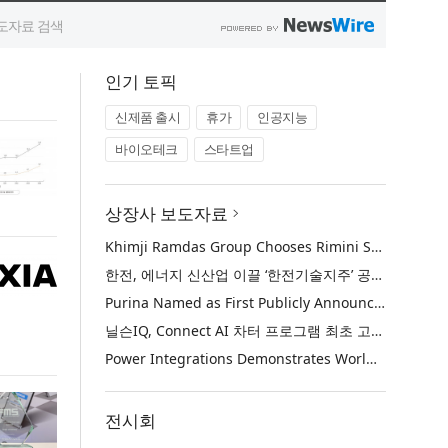
인기 토픽
신제품 출시
휴가
인공지능
바이오테크
스타트업
상장사 보도자료
Khimji Ramdas Group Chooses Rimini Street to Reduce SAP Support Costs, Protect 700+ Customizations and Reinvest Savings in Innovation
한전, 에너지 신산업 이끌 ‘한전기술지주’ 공식 출범
Purina Named as First Publicly Announced NIQ ConnectAI Charter Client
닐슨IQ, Connect AI 차터 프로그램 최초 고객사 ‘퓨리나’ 선정
Power Integrations Demonstrates World’s First 2200 V GaN Technology for Next-Era High-Voltage Power Systems
전시회