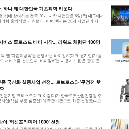
단, 하나 돼 대한민국 기초과학 키운다
프)에 참여하는 전국 20개 대학 사업단은 6일(목) 대구에서
단 협의회 출범식’을 개최했다. 이번 행사는 20개 사업단의 사업
’ 서비스 클로즈드 베타 시작… 리워드 체험단 100명
독 앱 ‘다같이낭독’을 운영하는 바이칼AI(대표 윤기현)가 음
드 서비스를 선보인다. 바이칼AI는 사용자가 짧은 광고 문구
 부품 국산화 실증사업 선정… 로브로스와 ‘무정전 핫
격화
 전문기업 크레스트(대표 이중휘)가 한국로봇산업진흥원 주
실증사업(핵심 부품 실증형)’의 주관기관으로 최종 선정됐다고
..
아 ‘혁신프리미어 1000’ 선정
 해전쏠라가 금융위원회와 13개 산업 관계 부처가 공동 추진