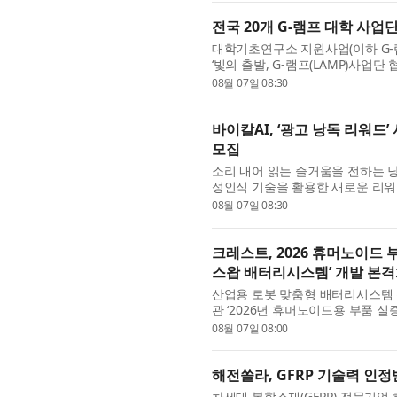
전국 20개 G-램프 대학 사업
대학기초연구소 지원사업(이하 G-램
‘빛의 출발, G-램프(LAMP)사업
단장을 비롯해 교육부와 한국연...
08월 07일 08:30
바이칼AI, ‘광고 낭독 리워드
모집
소리 내어 읽는 즐거움을 전하는 낭
성인식 기술을 활용한 새로운 리워
를 소리 내어 읽고 퀴즈를 맞히...
08월 07일 08:30
크레스트, 2026 휴머노이드
스왑 배터리시스템’ 개발 본
산업용 로봇 맞춤형 배터리시스템
관 ‘2026년 휴머노이드용 부품 
밝혔다. 휴머노이드용 부품 실증사.
08월 07일 08:00
해전쏠라, GFRP 기술력 인정받
차세대 복합소재(GFRP) 전문기업