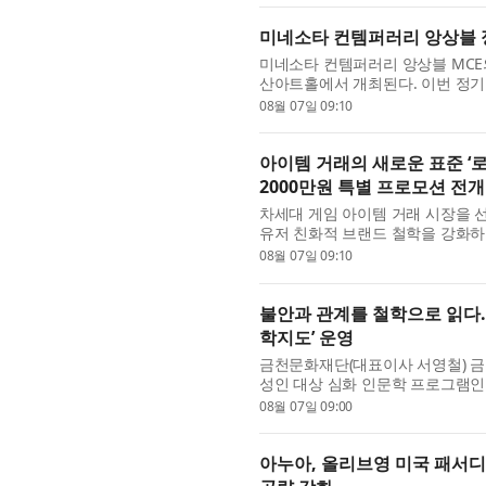
미네소타 컨템퍼러리 앙상블 정
미네소타 컨템퍼러리 앙상블 MCE의 
산아트홀에서 개최된다. 이번 정기연
감정의 결을 다채로운 편성과...
08월 07일 09:10
아이템 거래의 새로운 표준 ‘
2000만원 특별 프로모션 전개
차세대 게임 아이템 거래 시장을 
유저 친화적 브랜드 철학을 강화하기
특별 프로모션’을 실시한다고...
08월 07일 09:10
불안과 관계를 철학으로 읽다
학지도’ 운영
금천문화재단(대표이사 서영철) 금
성인 대상 심화 인문학 프로그램인 
다고 밝혔다. ‘지혜학교’는 문화체..
08월 07일 09:00
아누아, 올리브영 미국 패서디