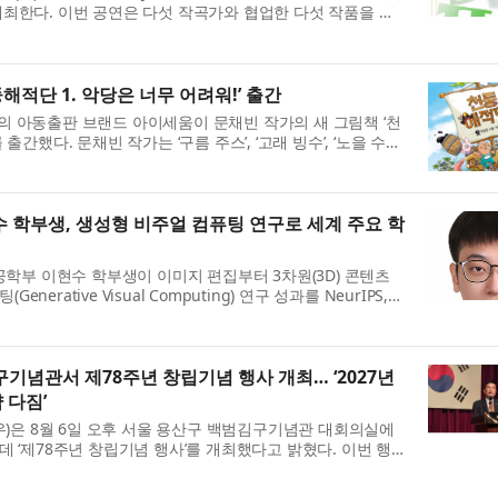
개최한다. 이번 공연은 다섯 작곡가와 협업한 다섯 작품을 모
해적단 1. 악당은 너무 어려워!’ 출간
의 아동출판 브랜드 아이세움이 문채빈 작가의 새 그림책 ‘천
출간했다. 문채빈 작가는 ‘구름 주스’, ‘고래 빙수’, ‘노을 수
학부생, 생성형 비주얼 컴퓨팅 연구로 세계 주요 학
부 이현수 학부생이 이미지 편집부터 3차원(3D) 콘텐츠
erative Visual Computing) 연구 성과를 NeurIPS,
퓨터...
념관서 제78주년 창립기념 행사 개최… ‘2027년
 다짐’
은 8월 6일 오후 서울 용산구 백범김구기념관 대회의실에
데 ‘제78주년 창립기념 행사’를 개최했다고 밝혔다. 이번 행
..