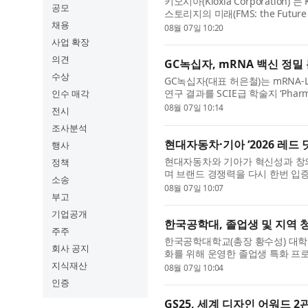
키오시아(Kioxia Corporation) 
공모
스토리지의 미래(FMS: the Future o
채용
Storage)’ 부문에서 ‘베스트 오브 쇼(
08월 07일 10:20
사업 확장
의견
GC녹십자, mRNA 백신 정밀
수상
GC녹십자(대표 허은철)는 mRNA
연구 결과를 SCIE급 학술지 ‘Pharm
인수 매각
랫폼은 감염병 대유행 시 신속한 개
08월 07일 10:14
전시
조사분석
현대자동차·기아 ‘2026 레드 
행사
현대자동차와 기아가 혁신성과 창의
정책
며 브랜드 경쟁력을 다시 한번 입증했
소송
뮤니케이션 디자인 부문(Red Dot ..
08월 07일 10:07
부고
기업공개
한국공학대, 졸업생 및 지역 청
주주
한국공학대학교(총장 황수성) 대
회사 공지
화를 위해 운영한 졸업생 특화 프로그
이번 프로그램은 지난 6월 1일부...
지식재산
08월 07일 10:04
인증
GS25, 세계 디자인 어워드 2관