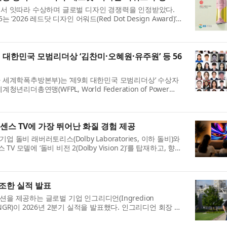
에서 잇따라 수상하며 글로벌 디자인 경쟁력을 인정받았다.
2026 레드닷 디자인 어워드(Red Dot Design Award)’
을 수...
대한민국 모범리더상 ‘김찬미·오혜원·유주원’ 등 56
하 세계학폭추방본부)는 ‘제9회 대한민국 모범리더상’ 수상자
리더총연맹(WFPL, World Federation of Power
 세...
이센스 TV에 가장 뛰어난 화질 경험 제공
돌비 래버러토리스(Dolby Laboratories, 이하 돌비)와
TV 모델에 ‘돌비 비전 2(Dolby Vision 2)’를 탑재하고, 향후
견조한 실적 발표
을 제공하는 글로벌 기업 인그리디언(Ingredion
 INGR)이 2026년 2분기 실적을 발표했다. 인그리디언 회장 겸
Zalli...