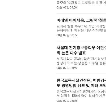
독주회 ‘소금창고 프로젝트 Ⅱ’를 
두 초연으로 선보이며, 위촉 초...
08월 07일 09:00
미래엔 아이세움, 그림책 ‘천둥
교과서 발행 부수 1위 기업 미래엔
둥해적단 1. 악당은 너무 어려워!’를 
프’, ‘낭만 찐빵’ 등 사랑...
08월 07일 08:55
서울대 전기정보공학부 이현수 
회 논문 다수 발표
서울대학교 공과대학은 전기정보공학
생성에 이르는 생성형 비주얼 컴퓨팅(Gen
CVPR, ECCV 등 인공지능(AI) 및 컴
08월 07일 08:55
한국교육시설안전원, 백범김구기
도 경영방침 선포 및 미래 도약
한국교육시설안전원(이사장 허성우)
서 임직원 150여 명이 참석한 가운
사는 기관의 미래 비전을 공유하고 .
08월 07일 08:30