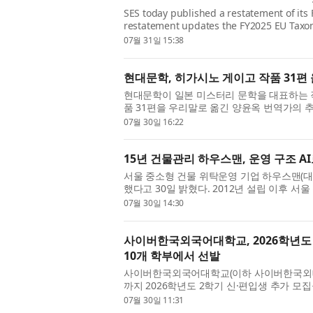
SES today published a restatement of its 
restatement updates the FY2025 EU Taxon
Report and supersedes the previously ...
07월 31일 15:38
현대문학, 히가시노 게이고 작품 31편
현대문학이 일본 미스터리 문학을 대표하는 
품 31편을 우리말로 옮긴 양윤옥 번역가의 
다. 양윤옥 번역가는 “그가 남긴...
07월 30일 16:22
15년 건물관리 하우스맨, 운영 구조 AI
서울 중소형 건물 위탁운영 기업 하우스맨(대표
했다고 30일 밝혔다. 2012년 설립 이후 서울
운영해 온 회사가 현장에서 쌓아...
07월 30일 14:30
사이버한국외국어대학교, 2026학년도 
10개 학부에서 선발
사이버한국외국어대학교(이하 사이버한국외대, 총
까지 2026학년도 2학기 신·편입생 추가 모
든 학사 과정이 100% 온라인으로 ...
07월 30일 11:31