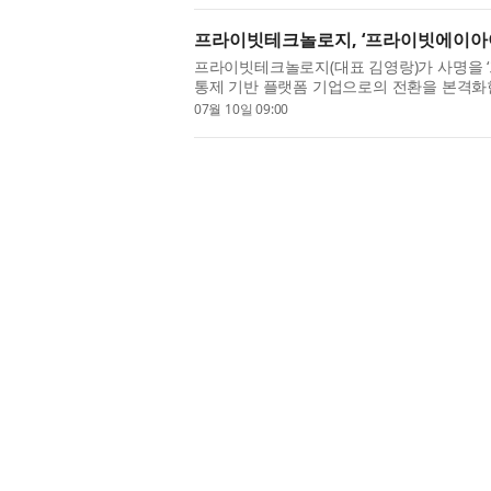
프라이빗테크놀로지, ‘프라이빗에이아이’
프라이빗테크놀로지(대표 김영랑)가 사명을 ‘프라
통제 기반 플랫폼 기업으로의 전환을 본격화
과 함께 새로운 슬로건 ‘Private...
07월 10일 09:00