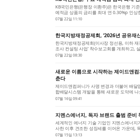
KB국민은행(은행장 이환주)은 한국은행 기
예적금 상품의 금리를 최대 연 0.30%p 인상
일부터, 정기적금은 24일부터 기본 ...
07월 22일 11:10
한국지방재정공제회, ‘2026년 공유재
한국지방재정공제회(이사장 정선용, 이하 재정공
조사 컨설팅 사업’ 착수보고회를 개최하고,
기관별 역할을 공유했다고 밝혔...
07월 22일 08:30
새로운 이름으로 시작하는 제이드앤컴
춘다
제이드앤컴퍼니가 사명 변경과 더불어 배달업
합배달시스템 개발을 통해 새로운 도약에 나
확산과 플랫폼 산업의 성장으로 꾸...
07월 16일 09:41
지멘스에너지, 독자 브랜드 출범 준비
세계적인 에너지 기술 기업인 지멘스에너지가 지난
사한 이후 견조한 성장세를 이어온 가운데, 
번 결정은 지멘스에너지의 브랜드 ...
07월 15일 13:13