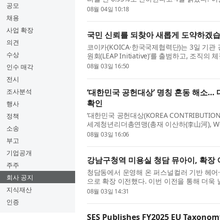
공모
운영되던 매도증권담보대출 금리 ...
08월 04일 10:18
채용
사업 확장
국민 신뢰를 되찾아 새롭게 도약하겠습
의견
코이카(KOICA·한국국제협력단)는 3일 기관
수상
원회(LEAP Initiative)’를 출범하고, 
공석의 비상경영체제에서 흔들...
08월 03일 16:50
인수 매각
전시
‘대한민국 공헌대상’ 명칭 혼동 해소…
조사분석
확인
행사
‘대한민국 공헌대상(KOREA CONTRIBUTION
정책
세계청년리더총연맹(총재 이산하(李山河), World Fe
소송
언론기관인 세계언론협회(회장 이치수)는...
08월 03일 16:06
부고
기업공개
강남구청역 미용실 청담 뮤아이, 확장 
주주
청담동에서 운영해 온 퍼스널컬러 기반 헤어
회사 공지
으로 확장 이전했다. 이번 이전을 통해 더욱
헤어와 메이크업을 아우르는 프리...
지식재산
08월 03일 14:31
인증
SES Publishes FY2025 EU Taxono