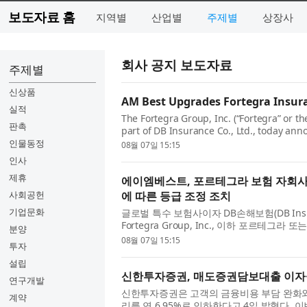
보도자료 홈
지역별
산업별
주제별
상장사
회사 공지 보도자료
주제별
신상품
AM Best Upgrades Fortegra Insuran
실적
The Fortegra Group, Inc. (“Fortegra” or t
판촉
part of DB Insurance Co., Ltd., today a
Financial Strength Rating (FSR) of its ins...
인물동정
08월 07일 15:15
인사
제휴
에이엠베스트, 포르테그라 보험 자회사
사회공헌
에 따른 등급 조정 조치
기업문화
글로벌 특수 보험사이자 DB손해보험(DB Insura
Fortegra Group, Inc., 이하 포르테그
분양
의 재무건전성등급(Financial Stre...
08월 07일 15:15
투자
설립
신한투자증권, 매도증권담보대출 이자율 
연구개발
신한투자증권은 고객의 금융비용 부담 완화와
계약
리를 연 6.95%로 인하한다고 4일 밝혔다. 