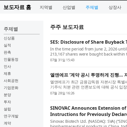
보도자료 홈
지역별
산업별
주제별
상장사
주주 보도자료
주제별
신상품
SES: Disclosure of Share Buyback 
실적
In the time period from June 2, 2026 unti
판촉
213,167 shares were bought back within 
meet obligations under SES’s Equity Bas..
인물동정
07월 31일 15:43
인사
제휴
엘앤에프 ‘계약 공시 투명하게 진행… 
사회공헌
엘앤에프가 최근 금융감독원 자본시장 특별사
기주식 처분 관련 언론보도에 대해 공식 입장
기업문화
미 OEM 고객사와의 하이니켈 양극재 ...
07월 28일 16:26
분양
투자
SINOVAC Announces Extension of
설립
Instructions for Previously Decla
연구개발
Sinovac Biotech Ltd. (NASDAQ: SVA) (“SIN
계약
biopharmaceutical products in China, to