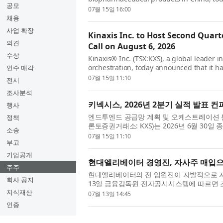
공모
deadline for shareholders and nominee b
07월 15일 16:00
채용
사업 확장
Kinaxis Inc. to Host Second Quart
의견
Call on August 6, 2026
수상
Kinaxis® Inc. (TSX:KXS), a global leader 
orchestration, today announced that it ha
인수 매각
financial results for the second quarter...
07월 15일 11:10
전시
조사분석
키넥시스, 2026년 2분기 실적 발표 컨
행사
엔드투엔드 공급망 계획 및 오케스트레이션 분야의
정책
론토증권거래소: KXS)는 2026년 6월 30
소송
콜을 일정을 발표했다. 컨퍼런스 ...
07월 15일 11:10
부고
기업공개
현대엘리베이터 경영진, 자사주 매입으
주주
현대엘리베이터의 전 임원진이 자발적으로 자
회사 공지
13일 금융감독원 전자공시시스템에 따르면 조
1만4500주의 자사주를 취득했다. ...
지식재산
07월 13일 14:45
인증