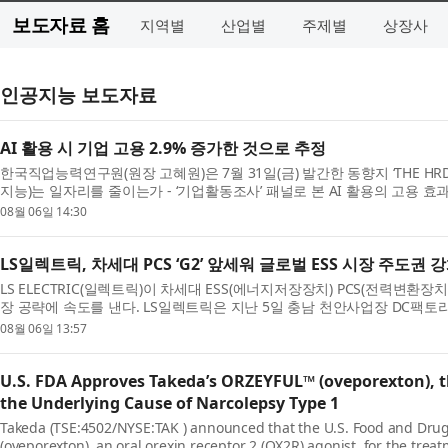
보도자료 홈
지역별
산업별
주제별
상장사
인공지능 보도자료
AI 활용 시 기업 고용 2.9% 증가한 것으로 추정
한국직업능력연구원(원장 고혜원)은 7월 31일(금) 발간한 동향지 ‘THE HRD R
지능)는 일자리를 줄이는가 - ‘기업활동조사’ 패널로 본 AI 활용의 고용 효과’를
08월 06일 14:30
LS일렉트릭, 차세대 PCS ‘G2’ 앞세워 글로벌 ESS 시장 주도권 
LS ELECTRIC(일렉트릭)이 차세대 ESS(에너지저장장치) PCS(전력변환장
장 공략에 속도를 낸다. LS일렉트릭은 지난 5일 충남 천안사업장 DC팩토리
08월 06일 13:57
U.S. FDA Approves Takeda’s ORZEYFUL™ (oveporexton), th
the Underlying Cause of Narcolepsy Type 1
Takeda (TSE:4502/NYSE:TAK ) announced that the U.S. Food and Dru
(oveporexton), an oral orexin receptor 2 (OX2R) agonist, for the treat