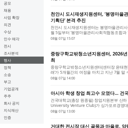
공모
채용
천안시 도시재생지원센터, ‘봉명마을
사업 확장
기획단’ 본격 추진
의견
천안시 도시재생지원센터는 봉명마을관리사회
수상
월 5일부터 ‘봉명마을관리사회적협동조합과 
시작했다고 밝혔다. 이번 대학생 축...
08월 07일 15:07
인수 매각
전시
중랑구학교밖청소년지원센터, 2026년
조사분석
최
행사
중랑구학교밖청소년지원센터(센터장 윤태현)가
정책
래’가 5개월간의 여정을 마치고 지난 7월 말
소송
을 수료하고 바리스타 자격증을 취득...
08월 07일 14:00
부고
기업공개
아시아 학생 창업 최고수 모였다… 건
주주
건국대학교(총장 원종필) 창업지원본부 산하 학
회사 공지
University Venture Club)가 싱가포르경영대학
SMU) 스타트업 학회 ‘Start-up Society’와 공
지식재산
08월 07일 13:00
인증
거대한 전시장 대신 골목과 마을로, 양