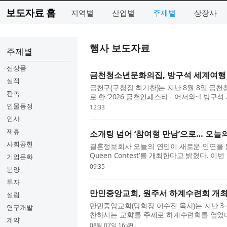
보도자료 홈
지역별
산업별
주제별
상장사
행사 보도자료
주제별
신상품
금천청소년문화의집, 방구석 세계여행 
실적
금천구(구청장 최기찬)는 지난 8월 8일 
판촉
로 한 ‘2026 금천인페스타 - 어서와~! 방
혔다. 이번 행사는 청소년과 지역...
인물동정
12:33
인사
제휴
소개팅 넘어 ‘참여형 만남’으로… 오늘의 연인,
사회공헌
결혼정보회사 오늘의 연인이 새로운 인연을 원하는
Queen Contest’를 개최한다고 밝혔다. 
기업문화
보회사 매칭에서 한발 더 나아가 참가자가...
09:35
분양
투자
만민중앙교회, 원주서 하계수련회 개최…
설립
만민중앙교회(당회장 이수진 목사)는 지난 3
연구개발
찬하시는 교회’를 주제로 하계수련회를 열었다
계약
이스라엘, 미국, 콜롬비아, 호...
08월 07일 16:49