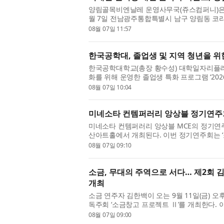
양림골목비엔날레 운영사무국(쥬스컴퍼니)은 ‘2
월 7일 전남광주통합특별시 남구 양림동 코
엔날레 개막 D-30 총회’를 개최하고 ...
08월 07일 11:57
한국공학대, 졸업생 및 지역 청년을 위한 
한국공학대학교(총장 황수성) 대학일자리플러
화를 위해 운영한 졸업생 특화 프로그램 ‘202
이번 프로그램은 지난 6월 1일부...
08월 07일 10:04
미네소타 컨템퍼러리 앙상블 정기연주회
미네소타 컨템퍼러리 앙상블 MCE의 정기연주회 
산아트홀에서 개최된다. 이번 정기연주회는 ‘
감정의 결을 다채로운 편성과...
08월 07일 09:10
소금, 무대의 주역으로 서다… 제2회 김
개최
소금 연주자 김한백이 오는 9월 11일(금) 오
독주회 ‘소금창고 프로젝트 Ⅱ’를 개최한다. 
두 초연으로 선보이며, 위촉 초...
08월 07일 09:00