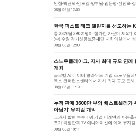
인철·박균택·안도걸·양부남·임문영·전진숙
‘전남광주통합특별시 기초자치단체 재...
08월 06일 12:00
한국 퍼스트 테크 챌린지를 선도하는 KLA
총 28개팀 290여명이 참가한 가운데 제6기 KL
(수) 수원 경기신용보증재단 대회의실에서 성황
는 반도체와 전자 산업의 공정 제어 ...
08월 06일 12:00
스노우플레이크, 자사 최대 규모 연례 
개최
글로벌 AI 데이터 클라우드 기업 스노우플레이크(
엑스 컨퍼런스센터에서 자사 최대 규모 연례
(Snowflake World Tour) 서울’을 개최한다. ‘..
08월 06일 11:19
누적 판매 3600만 부의 베스트셀러가 
아남기’ 뮤지컬 개막
교과서 발행 부수 1위 기업 미래엔의 아동출
즈가 극장판과 TV 애니메이션에 이어 뮤지컬
‘AI(인공지능) 세계에서 살아남기’가 ...
08월 06일 10:11