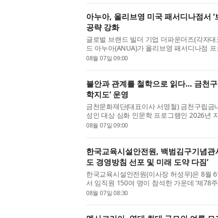
아누아, 올리브영 미국 패서디나점서 ‘
공략 강화
글로벌 브랜드 빌더 기업 더파운더즈(각자대표
드 아누아(ANUA)가 올리브영 패서디나점 
드 경험 다각화에 나선다. 아누아는 ...
08월 07일 09:00
불안과 관계를 철학으로 읽다… 금천구
학지도’ 운영
금천문화재단(대표이사 서영철) 금천구립금나래
성인 대상 심화 인문학 프로그램인 2026년 
다고 밝혔다. ‘지혜학교’는 문화체...
08월 07일 09:00
한국교육시설안전원, 백범김구기념관서 제
도 경영방침 선포 및 미래 도약 다짐’
한국교육시설안전원(이사장 허성우)은 8월 
서 임직원 150여 명이 참석한 가운데 ‘제78
사는 기관의 미래 비전을 공유하고 ...
08월 07일 08:30