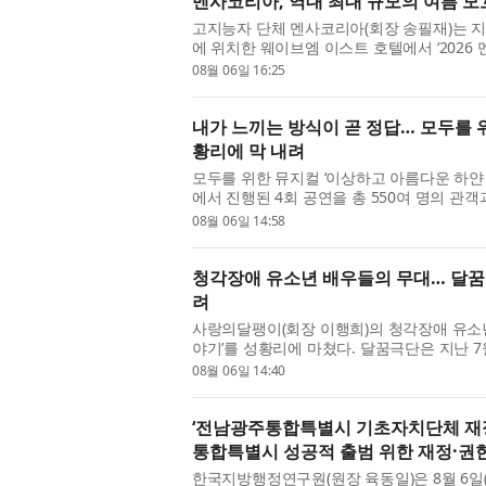
멘사코리아, 역대 최대 규모의 여름 모꼬지
고지능자 단체 멘사코리아(회장 송필재)는 지
에 위치한 웨이브엠 이스트 호텔에서 ‘2026
다. 이번 여름 모꼬지에는 130여 ...
08월 06일 16:25
내가 느끼는 방식이 곧 정답… 모두를 위
황리에 막 내려
모두를 위한 뮤지컬 ‘이상하고 아름다운 하얀 
에서 진행된 4회 공연을 총 550여 명의 관객
청소년을 위한 예술지원사업 선정...
08월 06일 14:58
청각장애 유소년 배우들의 무대… 달꿈극
려
사랑의달팽이(회장 이행희)의 청각장애 유소년
야기’를 성황리에 마쳤다. 달꿈극단은 지난 7월
스테이지에서 ‘미로와 푸른귀 ...
08월 06일 14:40
‘전남광주통합특별시 기초자치단체 재정
통합특별시 성공적 출범 위한 재정·권한
한국지방행정연구원(원장 육동일)은 8월 6일