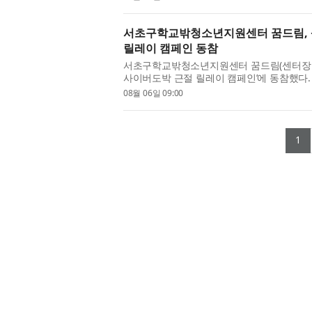
서초구학교밖청소년지원센터 꿈드림, 
릴레이 캠페인 동참
서초구학교밖청소년지원센터 꿈드림(센터장 
사이버도박 근절 릴레이 캠페인’에 동참했다
다음 주자로 지목받아 릴레이에 참여...
08월 06일 09:00
(
1