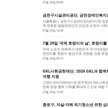
프로젝트를 진행했다고 밝혔다. 이번 협...
07월 30일 09:00
금천구시설관리공단, 금천장애인복지관
서울특별시 금천구시설관리공단(이사장 임병
께 최중증 발달장애인의 건강권 보장과 사회
다고 밝혔다. 이번 사업은 신체활동 ...
07월 29일 16:30
7월 29일 ‘국제 호랑이의 날’, 호랑
국제 스포츠 대회에서 대한민국 국가대표팀의
한반도를 ‘호랑이 형상’으로 표현할 만큼 호
재였다. 설화와 민담 속에서는 ...
07월 29일 09:15
GKL사회공헌재단, ‘2026 GKL과 
여행 지원
그랜드코리아레저(사장 윤두현)와 GKL사회
문화·관광 향유 기회를 확대하고 진로 체험 기
여행’ 아동 여행 프로그램을 본격 운...
07월 28일 15:05
종로구, 자살·자해 위기청소년 위한 심