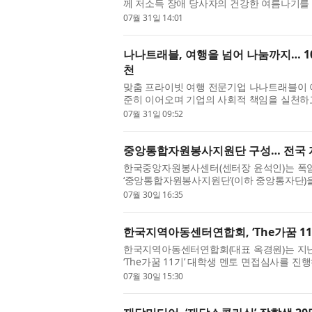
께 저소득 장애 당사자의 건강한 여름나기를 
진행했다고 밝혔다. 호매실메디...
07월 31일 14:01
나나트래블, 여행을 넘어 나눔까지… 1
천
맞춤 프라이빗 여행 전문기업 나나트래블이 
준히 이어오며 기업의 사회적 책임을 실천하
을 제공하는 것을 넘어 도움이 필...
07월 31일 09:52
중앙통합자원봉사지원단 구성… 전국 
한국중앙자원봉사센터(센터장 윤석인)는 폭
‘중앙통합자원봉사지원단’(이하 중앙통자단)
취약계층 밀착 지원에 나선다고 ...
07월 30일 16:35
한국지역아동센터연합회, ‘The가꿈 11
한국지역아동센터연합회(대표 옥경원)는 지난
‘The가꿈 11기’ 대학생 멘토 면접심사를 진행
명을 최종 선발했다. ‘The가꿈’은 ...
07월 30일 15:30