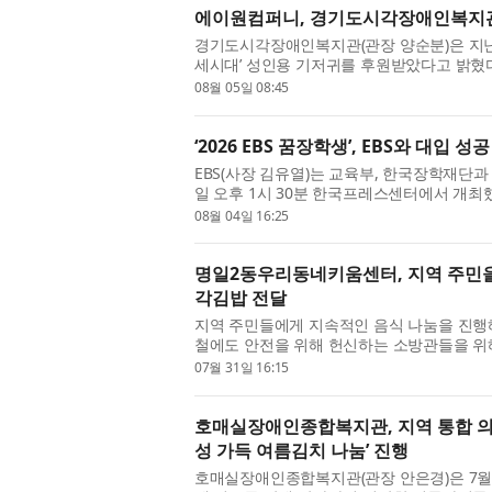
에이원컴퍼니, 경기도시각장애인복지관
경기도시각장애인복지관(관장 양순분)은 지난 
세시대’ 성인용 기저귀를 후원받았다고 밝혔
인복지관이 함께하는 첫 나눔으로, ...
08월 05일 08:45
‘2026 EBS 꿈장학생’, EBS와 대입 성
EBS(사장 김유열)는 교육부, 한국장학재단과 함
일 오후 1시 30분 한국프레스센터에서 개최했
된 ‘EBS 꿈장학생’은 올해까지 16...
08월 04일 16:25
명일2동우리동네키움센터, 지역 주민을 
각김밥 전달
지역 주민들에게 지속적인 음식 나눔을 진
철에도 안전을 위해 헌신하는 소방관들을 위해
방서길동 119안전센터를 방문해 아...
07월 31일 16:15
호매실장애인종합복지관, 지역 통합 
성 가득 여름김치 나눔’ 진행
호매실장애인종합복지관(관장 안은경)은 7월