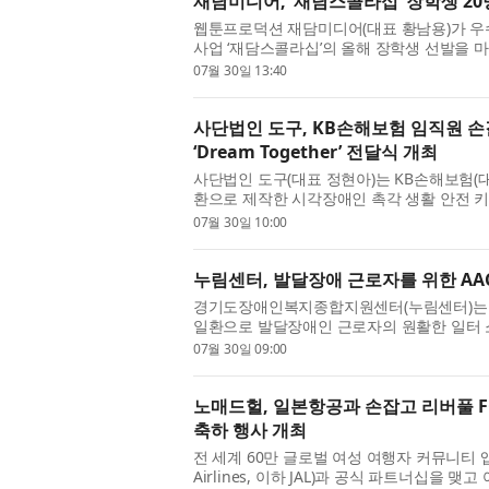
재담미디어, ‘재담스콜라십’ 장학생 20명
웹툰프로덕션 재담미디어(대표 황남용)가 우
사업 ‘재담스콜라십’의 올해 장학생 선발을 
툰 사업을 통해 거둔 성과를 창...
07월 30일 13:40
사단법인 도구, KB손해보험 임직원 손
‘Dream Together’ 전달식 개최
사단법인 도구(대표 정현아)는 KB손해보험(
환으로 제작한 시각장애인 촉각 생활 안전 키트 ‘D
대한안마사협회에서 진행했다고 밝...
07월 30일 10:00
누림센터, 발달장애 근로자를 위한 AAC
경기도장애인복지종합지원센터(누림센터)는 ‘2
일환으로 발달장애인 근로자의 원활한 일터 
Augmentative and Alternative Commu...
07월 30일 09:00
노매드헐, 일본항공과 손잡고 리버풀 
축하 행사 개최
전 세계 60만 글로벌 여성 여행자 커뮤니티 앱 
Airlines, 이하 JAL)과 공식 파트너십을