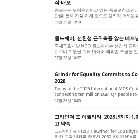
작·배포
종로구는 위탁운영하고 있는 종로구청소년상
단)를 통해 자살·자해 등으로 심리적 어려움
한 심리안정화키트 ‘지금 나를 위한 ...
07월 28일 13:10
월드쉐어, 선천성 근위축증 앓는 베트남
국제구호개발 NGO 월드쉐어는 선천성 근위축
치료비 지원을 위해 네이버 해피빈 모금을 진
차 약해지는 희귀질환으로, 시간이 ...
07월 28일 10:37
Grindr for Equality Commits to C
2028
Today at the 2026 International AIDS Con
connecting ten million LGBTQ+ people to 
platform reach to advance the global effor
07월 28일 10:05
그라인더 포 이퀄리티, 2028년까지 1
고 약속
그라인더 포 이퀄리티(Grindr for Equal
위한 도달 범위를 활용해 2030년까지 HIV를