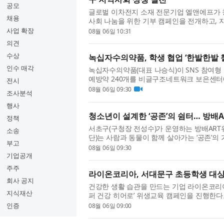
공모
글로벌 이차전지 소재 전문기업 엘앤에프가 창립
채용
사회 나눔을 위한 기부 캠페인을 전개하고, 
행했다고 밝혔다. 이번 캠페인은...
사업 확장
08월 06일 10:31
의견
수상
녹십자수의약품, 학생 협업 ‘한발한발 
인수 매각
녹십자수의약품(대표 나승식)이 SNS 참여형
예방약 240개를 비글구조네트워크 보은센터에
전시
튼국제학교 학생 프로젝트 ‘Pawf...
08월 06일 09:30
조사분석
행사
청소년이 설계한 ‘공존’의 쉼터… 방배
정책
서초구(구청장 전성수)가 운영하는 방배ART
소송
단)는 사람과 동물이 함께 살아가는 ‘공존’의
부고
딱공작소’를 성공적으로 마무리했...
08월 06일 09:30
기업공개
주주
라이온코리아, 서대문구 초등학생 대상 
회사 공지
건강한 생활 습관을 만드는 기업 라이온코리
지식재산
퍼 건강 히어로’ 위생교육 캠페인을 진행한다
은 라이온코리아와 서대문구보건...
인증
08월 06일 09:00