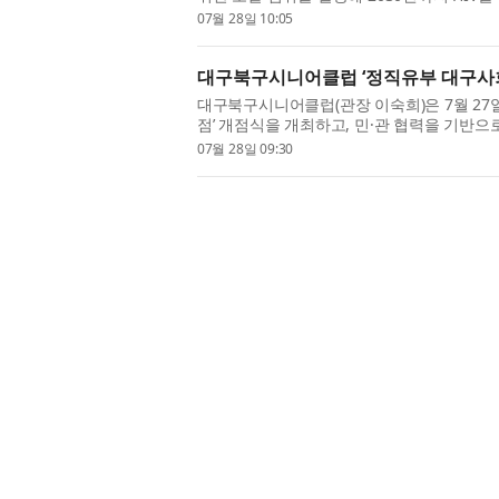
까지 1000만명의 LGBTQ+ 사람들을 H...
07월 28일 10:05
대구북구시니어클럽 ‘정직유부 대구사
대구북구시니어클럽(관장 이숙희)은 7월 27
점’ 개점식을 개최하고, 민·관 협력을 기반
을 알렸다. 정직유부 대구사회공헌...
07월 28일 09:30