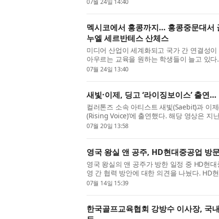
번 워크숍은 온라인 판매에 관...
07월 24일 14:40
멕시코에서 홍콩까지… 홍콩중문대서 글
누엘 세르반테스 산체스
미디어 산업이 세계화되고 국가 간 연결성이
아우르는 교육을 원하는 학생들이 늘고 있다. 
University of Hong Kong, CUHK) 장학...
07월 24일 13:40
새빛·이제, 딩고 ‘라이징보이스’ 출연…
컬러톤즈 소속 아티스트 새빛(Saebit)과 이
(Rising Voice)’에 출연했다. 해당 영상은
개됐으며, 두 아티스트는 각자...
07월 20일 13:58
영국 왕실 앤 공주, HD현대중공업 방
영국 왕실의 앤 공주가 방한 일정 중 HD현대
영 간 협력 방안에 대한 의견을 나눴다. HD
스 경, 콜린 크룩스 주한영국대...
07월 14일 15:39
한국골프교육협회 강방수 이사장, 국내 최초 