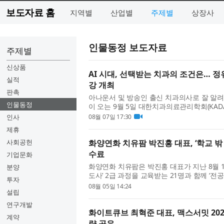
보도자료 홈
지역별
산업별
주제별
상장사
인물동정 보도자료
주제별
신상품
AI 시대, 선택받는 치과의 조건은… 정유미 원
실적
강 개최
판촉
아나운서 및 방송인 출신 치과의사로 잘 알려진 
인물동정
이 오는 9월 5일 대한치과의료관리학회(KADA) 주최 ‘
단독 연자로 나선다. 이번 특강은 ‘...
인사
08월 07일 17:30
제휴
사회공헌
화양연화 치유팜 박진홍 대표, ‘학교 
수료
기업문화
화양연화 치유팜은 박진홍 대표가 지난 8월 
분양
도사’ 2급 과정을 교육받는 21명과 함께 ‘
투자
했다고 밝혔다. 우석대학교에...
08월 05일 14:24
설립
연구개발
화이트큐브 최혁준 대표, 맥스서밋 202
계약
략 공유