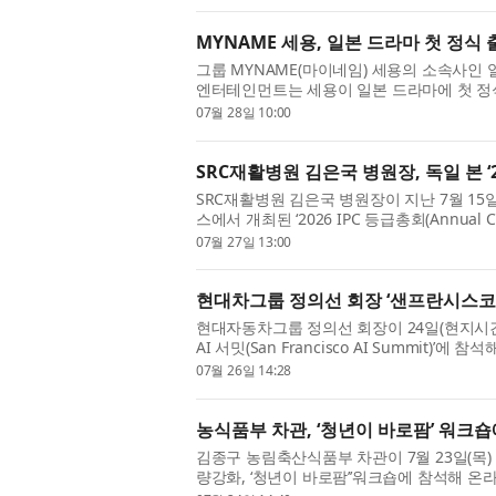
MYNAME 세용, 일본 드라마 첫 정식 
그룹 MYNAME(마이네임) 세용의 소속사인
엔터테인먼트는 세용이 일본 드라마에 첫 정
혔다. 세용은 후지TV의 월요일 밤 9시...
07월 28일 10:00
SRC재활병원 김은국 병원장, 독일 본 ‘2
SRC재활병원 김은국 병원장이 지난 7월 15일부
스에서 개최된 ‘2026 IPC 등급총회(Annual C
분류 위원장 자격으로 참석해 국제 ...
07월 27일 13:00
현대차그룹 정의선 회장 ‘샌프란시스코 A
현대자동차그룹 정의선 회장이 24일(현지시
AI 서밋(San Francisco AI Summit)’에 
략을 밝혔다. 이번 행사는 정의선...
07월 26일 14:28
농식품부 차관, ‘청년이 바로팜’ 워크
김종구 농림축산식품부 차관이 7월 23일(목)
량강화, ‘청년이 바로팜’’워크숍에 참석해 