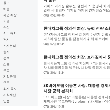
공모
커머스 마케팅 솔루션 ‘챌린저스’ 운영사 화
채용
열린 국내 최대 디지털 마케팅 컨퍼런스 ‘맥스서밋
스 환경에서 브랜드의 실제 구매...
사업 확장
08월 05일 09:46
의견
수상
현대차그룹 정의선 회장, 유럽 전략 소
인수 매각
현대자동차그룹 정의선 회장이 하반기 유럽 
닉 3의 양산 품질을 점검하기 위해 튀르키예 
전시
지 시간) 이스탄불 인근 항구도...
08월 02일 09:45
조사분석
행사
현대차그룹 정의선 회장, 브라질에서 
정책
현대자동차그룹 정의선 회장이 27일(현지시
소송
차 브라질공장을 방문해, 브라질 중장기 성장
부고
계해 한국 경제사절단으로 브라질...
07월 30일 13:24
기업공개
주주
SK바이오팜 이동훈 사장, 대통령 경제
회사 공지
시장 공략 본격화
지식재산
SK바이오팜( 사장: 이동훈)은 대통령 경제
인증
제약사인 유로파마(Eurofarma)와 세노바
이트 브라질 출시를 계기로 6억 명 규...
07월 29일 10:38