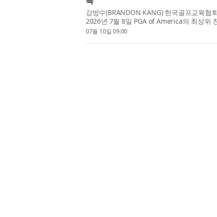
득
강방수(BRANDON KANG) 한국골프교육협
2026년 7월 8일 PGA of America의 최상위 전
다. PGA Master Professional은 전 세계에서.
07월 10일 09:00